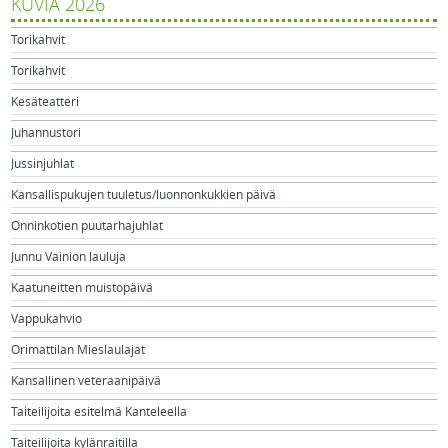
KUVIA 2026
Torikahvit
Torikahvit
Kesäteatteri
Juhannustori
Jussinjuhlat
Kansallispukujen tuuletus/luonnonkukkien päivä
Onninkotien puutarhajuhlat
Junnu Vainion lauluja
Kaatuneitten muistopäivä
Vappukahvio
Orimattilan Mieslaulajat
Kansallinen veteraanipäivä
Taiteilijoita esitelmä Kanteleella
Taiteilijoita kylänraitilla