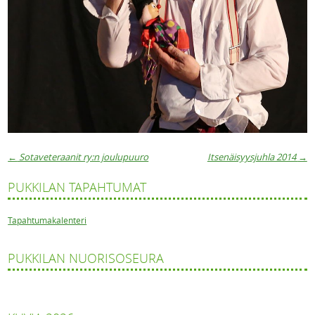
←
Sotaveteraanit ry:n joulupuuro
Itsenäisyysjuhla 2014
→
Artikkelien navigaatio
PUKKILAN TAPAHTUMAT
Tapahtumakalenteri
PUKKILAN NUORISOSEURA