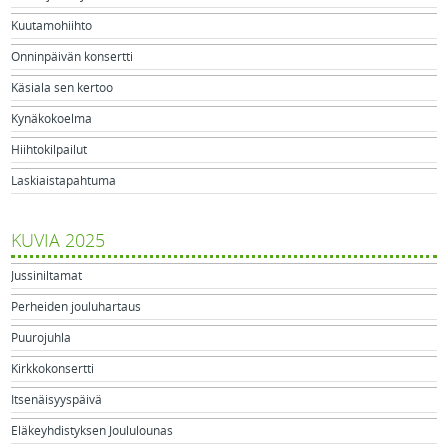
Kuutamohiihto
Onninpäivän konsertti
Käsiala sen kertoo
Kynäkokoelma
Hiihtokilpailut
Laskiaistapahtuma
KUVIA 2025
Jussiniltamat
Perheiden jouluhartaus
Puurojuhla
Kirkkokonsertti
Itsenäisyyspäivä
Eläkeyhdistyksen Joululounas