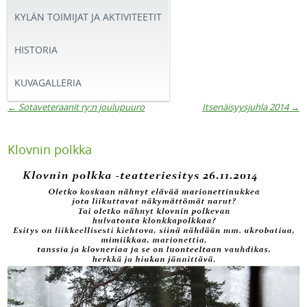
KYLÄN TOIMIJAT JA AKTIVITEETIT
HISTORIA
KUVAGALLERIA
←
Sotaveteraanit ry:n joulupuuro
Itsenäisyysjuhla 2014
→
Artikkelien navigaatio
Klovnin polkka