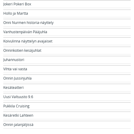
Jokeri Pokeri Box
Hollo ja Martta
Onni Nurmen historia-näyttely
Vanhustenpäivän Pääjuhla
Koivulinna näyttelyn avajaiset
Onninkotien kesäjuhlat
Juhannustori
Vihta vai vasta
Onnin Jussinjuhla
Kesäteatteri
Uusi Valtuusto 9.6
Pukkila Cruising
Kesäretki Lahteen
Onnin jalanjäljissä