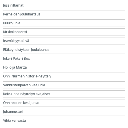
Jussiniltamat
Perheiden jouluhartaus
Puurojuhla
Kirkkokonsertti
Itsenäisyyspäivä
Eläkeyhdistyksen Joululounas
Jokeri Pokeri Box
Hollo ja Martta
Onni Nurmen historia-näyttely
Vanhustenpäivän Pääjuhla
Koivulinna näyttelyn avajaiset
Onninkotien kesäjuhlat
Juhannustori
Vihta vai vasta