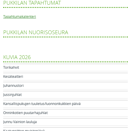
PUKKILAN TAPAHTUMAT
Tapahtumakalenteri
PUKKILAN NUORISOSEURA
KUVIA 2026
Torikahvit
Kesäteatteri
Juhannustori
Jussinjuhlat
Kansallispukujen tuuletus/luonnonkukkien päivä
Onninkotien puutarhajuhlat
Junnu Vainion lauluja
Kaatuneitten muistopäivä