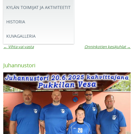
KYLÄN TOIMIJAT JA AKTIVITEETIT
HISTORIA
KUVAGALLERIA
←
Vihta vai vasta
Onninkotien kesäjuhlat
→
Artikkelien navigaatio
Juhannustori