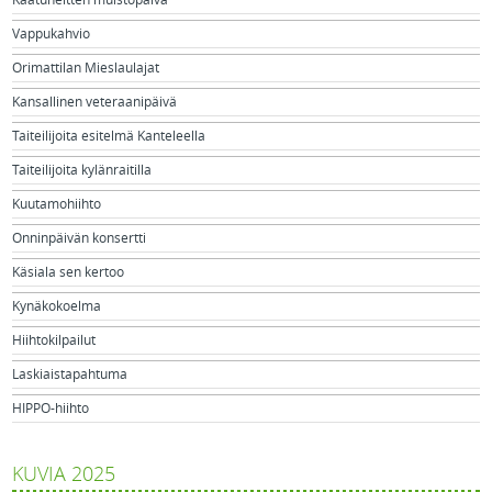
Vappukahvio
Orimattilan Mieslaulajat
Kansallinen veteraanipäivä
Taiteilijoita esitelmä Kanteleella
Taiteilijoita kylänraitilla
Kuutamohiihto
Onninpäivän konsertti
Käsiala sen kertoo
Kynäkokoelma
Hiihtokilpailut
Laskiaistapahtuma
HIPPO-hiihto
KUVIA 2025