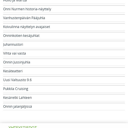
Hollo ja Martta
Onni Nurmen historia-näyttely
Vanhustenpäivän Pääjuhla
Koivulinna näyttelyn avajaiset
Onninkotien kesäjuhlat
Juhannustori
Vihta vai vasta
Onnin Jussinjuhla
Kesäteatteri
Uusi Valtuusto 9.6
Pukkila Cruising
Kesäretki Lahteen
Onnin jalanjäljissä
YHTEYSTIEDOT