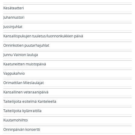
Kesäteatteri
Juhannustori
Jussinjuhlat
Kansallispukujen tuuletus/luonnonkukkien päivä
Onninkotien puutarhajuhlat
Junnu Vainion lauluja
Kaatuneitten muistopäivä
Vappukahvio
Orimattilan Mieslaulajat
Kansallinen veteraanipäivä
Taiteilijoita esitelmä Kanteleella
Taiteilijoita kylänraitilla
Kuutamohiihto
Onninpäivän konsertti