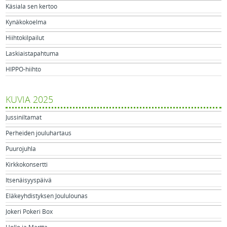
Käsiala sen kertoo
Kynäkokoelma
Hiihtokilpailut
Laskiaistapahtuma
HIPPO-hiihto
KUVIA 2025
Jussiniltamat
Perheiden jouluhartaus
Puurojuhla
Kirkkokonsertti
Itsenäisyyspäivä
Eläkeyhdistyksen Joululounas
Jokeri Pokeri Box