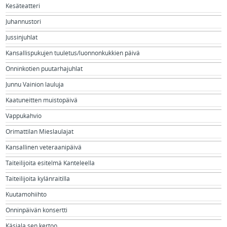
Kesäteatteri
Juhannustori
Jussinjuhlat
Kansallispukujen tuuletus/luonnonkukkien päivä
Onninkotien puutarhajuhlat
Junnu Vainion lauluja
Kaatuneitten muistopäivä
Vappukahvio
Orimattilan Mieslaulajat
Kansallinen veteraanipäivä
Taiteilijoita esitelmä Kanteleella
Taiteilijoita kylänraitilla
Kuutamohiihto
Onninpäivän konsertti
Käsiala sen kertoo