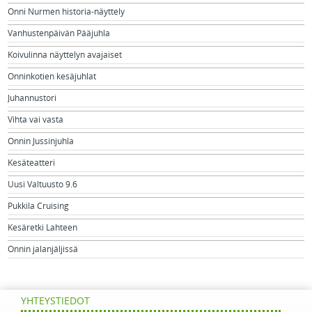
Onni Nurmen historia-näyttely
Vanhustenpäivän Pääjuhla
Koivulinna näyttelyn avajaiset
Onninkotien kesäjuhlat
Juhannustori
Vihta vai vasta
Onnin Jussinjuhla
Kesäteatteri
Uusi Valtuusto 9.6
Pukkila Cruising
Kesäretki Lahteen
Onnin jalanjäljissä
YHTEYSTIEDOT