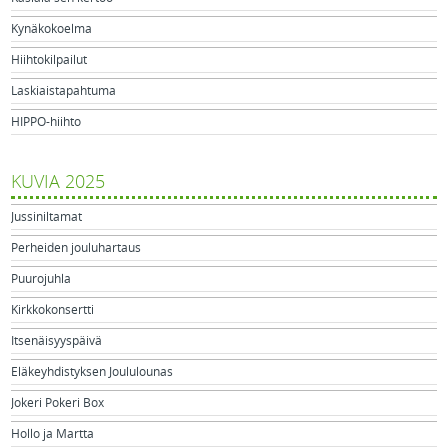
Kynäkokoelma
Hiihtokilpailut
Laskiaistapahtuma
HIPPO-hiihto
KUVIA 2025
Jussiniltamat
Perheiden jouluhartaus
Puurojuhla
Kirkkokonsertti
Itsenäisyyspäivä
Eläkeyhdistyksen Joululounas
Jokeri Pokeri Box
Hollo ja Martta