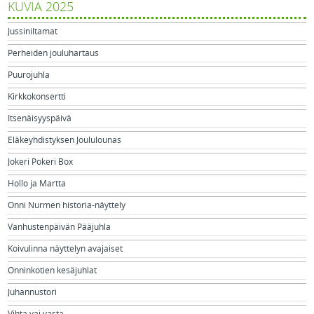
KUVIA 2025
Jussiniltamat
Perheiden jouluhartaus
Puurojuhla
Kirkkokonsertti
Itsenäisyyspäivä
Eläkeyhdistyksen Joululounas
Jokeri Pokeri Box
Hollo ja Martta
Onni Nurmen historia-näyttely
Vanhustenpäivän Pääjuhla
Koivulinna näyttelyn avajaiset
Onninkotien kesäjuhlat
Juhannustori