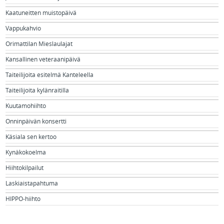
Kaatuneitten muistopäivä
Vappukahvio
Orimattilan Mieslaulajat
Kansallinen veteraanipäivä
Taiteilijoita esitelmä Kanteleella
Taiteilijoita kylänraitilla
Kuutamohiihto
Onninpäivän konsertti
Käsiala sen kertoo
Kynäkokoelma
Hiihtokilpailut
Laskiaistapahtuma
HIPPO-hiihto