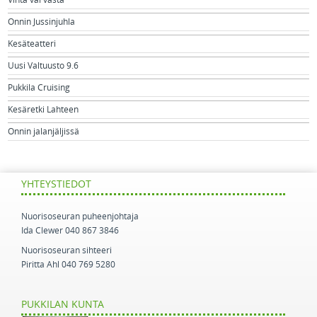
Vihta vai vasta
Onnin Jussinjuhla
Kesäteatteri
Uusi Valtuusto 9.6
Pukkila Cruising
Kesäretki Lahteen
Onnin jalanjäljissä
YHTEYSTIEDOT
Nuorisoseuran puheenjohtaja
Ida Clewer 040 867 3846
Nuorisoseuran sihteeri
Piritta Ahl 040 769 5280
PUKKILAN KUNTA