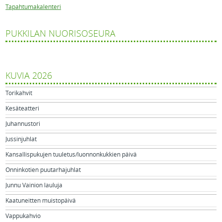
Tapahtumakalenteri
PUKKILAN NUORISOSEURA
KUVIA 2026
Torikahvit
Kesäteatteri
Juhannustori
Jussinjuhlat
Kansallispukujen tuuletus/luonnonkukkien päivä
Onninkotien puutarhajuhlat
Junnu Vainion lauluja
Kaatuneitten muistopäivä
Vappukahvio