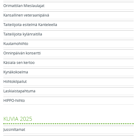
Orimattilan Mieslaulajat
Kansallinen veteraanipäivä
Taiteilijoita esitelmä Kanteleella
Taiteilijoita kylänraitilla
Kuutamohiihto
Onninpäivän konsertti
Käsiala sen kertoo
Kynäkokoelma
Hiihtokilpailut
Laskiaistapahtuma
HIPPO-hiihto
KUVIA 2025
Jussiniltamat