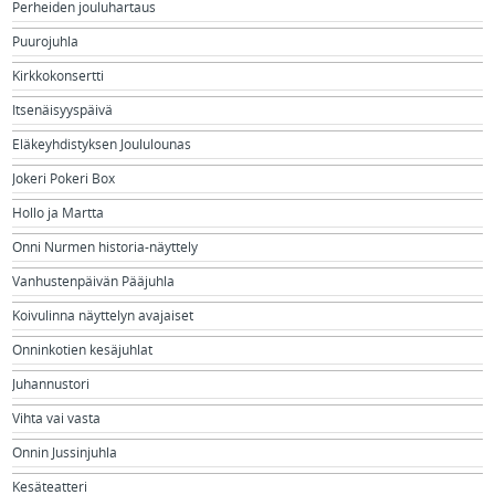
Perheiden jouluhartaus
Puurojuhla
Kirkkokonsertti
Itsenäisyyspäivä
Eläkeyhdistyksen Joululounas
Jokeri Pokeri Box
Hollo ja Martta
Onni Nurmen historia-näyttely
Vanhustenpäivän Pääjuhla
Koivulinna näyttelyn avajaiset
Onninkotien kesäjuhlat
Juhannustori
Vihta vai vasta
Onnin Jussinjuhla
Kesäteatteri