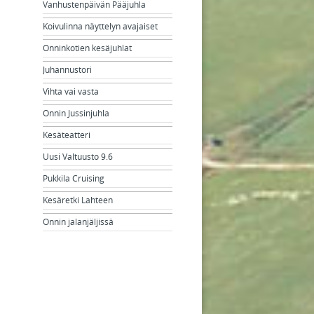
Vanhustenpäivän Pääjuhla
Koivulinna näyttelyn avajaiset
Onninkotien kesäjuhlat
Juhannustori
Vihta vai vasta
Onnin Jussinjuhla
Kesäteatteri
Uusi Valtuusto 9.6
Pukkila Cruising
Kesäretki Lahteen
Onnin jalanjäljissä