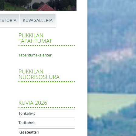
ISTORIA
KUVAGALLERIA
PUKKILAN
TAPAHTUMAT
Tapahtumakalenteri
PUKKILAN
tilan
NUORISOSEURA
tikkelien navigaatio
ijoita
ulajat
lmä
eella
KUVIA 2026
Torikahvit
Torikahvit
Kesäteatteri