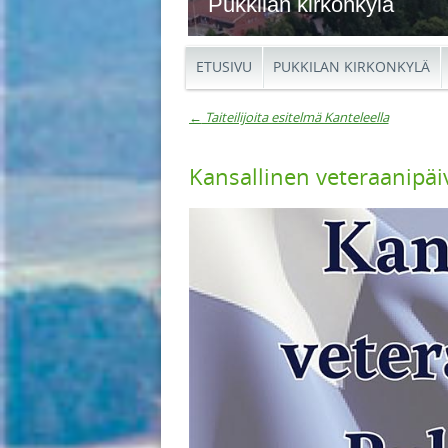
Pukkilan kirkonkylä
ETUSIVU
PUKKILAN KIRKONKYLÄ
←
Taiteilijoita esitelmä Kanteleella
Artikkelien navigaat
Kansallinen veteraanipäi