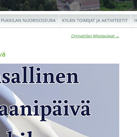
PUKKILAN NUORISOSEURA
KYLÄN TOIMIJAT JA AKTIVITEETIT
H
Orimattilan Mieslaulajat
→
io
vä
←
Orimat
Ar
Taiteil
Miesla
esite
→
Kantel