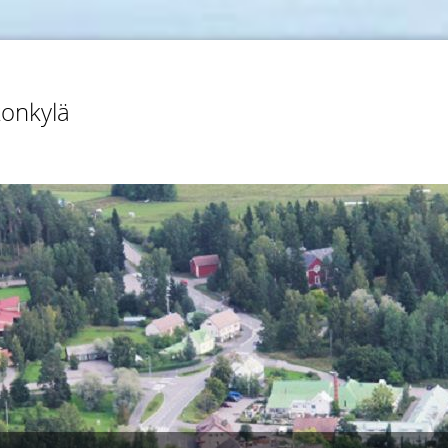
konkylä