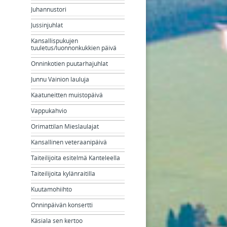
Juhannustori
Jussinjuhlat
Kansallispukujen
tuuletus/luonnonkukkien päivä
Onninkotien puutarhajuhlat
Junnu Vainion lauluja
Kaatuneitten muistopäivä
Vappukahvio
Orimattilan Mieslaulajat
Kansallinen veteraanipäivä
Taiteilijoita esitelmä Kanteleella
Taiteilijoita kylänraitilla
Kuutamohiihto
Onninpäivän konsertti
Käsiala sen kertoo