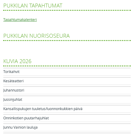
PUKKILAN TAPAHTUMAT
Tapahtumakalenteri
PUKKILAN NUORISOSEURA
KUVIA 2026
Torikahvit
Kesäteatteri
Juhannustori
Jussinjuhlat
Kansallispukujen tuuletus/luonnonkukkien päivä
Onninkotien puutarhajuhlat
Junnu Vainion lauluja