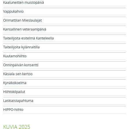
Kaatuneitten muistopäivä
Vappukahvio
Orimattilan Mieslaulajat
Kansallinen veteraanipäivä
Taiteilijoita esitelmä Kanteleella
Taiteilijoita kylänraitilla
Kuutamohiihto
Onninpäivän konsertti
Käsiala sen kertoo
Kynäkokoelma
Hiihtokilpailut
Laskiaistapahtuma
HIPPO-hiihto
KUVIA 2025