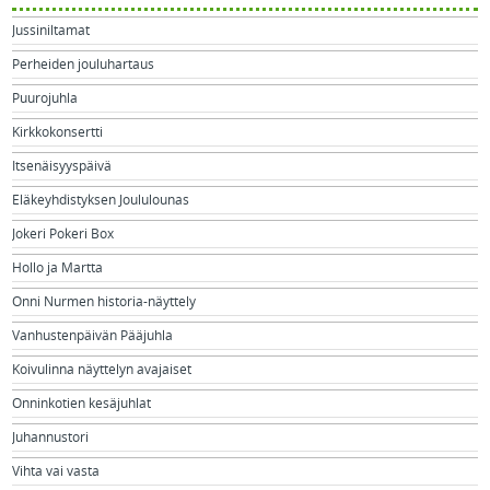
Jussiniltamat
Perheiden jouluhartaus
Puurojuhla
Kirkkokonsertti
Itsenäisyyspäivä
Eläkeyhdistyksen Joululounas
Jokeri Pokeri Box
Hollo ja Martta
Onni Nurmen historia-näyttely
Vanhustenpäivän Pääjuhla
Koivulinna näyttelyn avajaiset
Onninkotien kesäjuhlat
Juhannustori
Vihta vai vasta