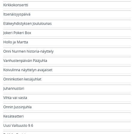
Kirkkokonsertti
Itsenäisyyspäivä
Eläkeyhdistyksen Joululounas
Jokeri Pokeri Box
Hollo ja Martta
Onni Nurmen historia-näyttely
Vanhustenpäivän Pääjuhla
Koivulinna näyttelyn avajaiset
Onninkotien kesäjuhlat
Juhannustori
Vihta vai vasta
Onnin Jussinjuhla
Kesäteatteri
Uusi Valtuusto 9.6