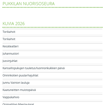
PUKKILAN NUORISOSEURA
KUVIA 2026
Torikahvit
Torikahvit
Kesäteatteri
Juhannustori
Jussinjuhlat
Kansallispukujen tuuletus/luonnonkukkien päivä
Onninkotien puutarhajuhlat
Junnu Vainion lauluja
Kaatuneitten muistopäivä
Vappukahvio
Orimattilan Mieslaulajat