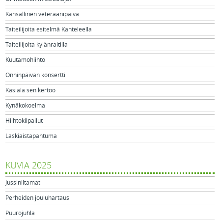
Kansallinen veteraanipäivä
Taiteilijoita esitelmä Kanteleella
Taiteilijoita kylänraitilla
Kuutamohiihto
Onninpäivän konsertti
Käsiala sen kertoo
Kynäkokoelma
Hiihtokilpailut
Laskiaistapahtuma
KUVIA 2025
Jussiniltamat
Perheiden jouluhartaus
Puurojuhla