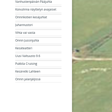
Vanhustenpäivän Pääjuhla
Koivulinna näyttelyn avajaiset
Onninkotien kesäjuhlat
Juhannustori
Vihta vai vasta
Onnin Jussinjuhla
Kesäteatteri
Uusi Valtuusto 9.6
Pukkila Cruising
Kesäretki Lahteen
Onnin jalanjäljissä