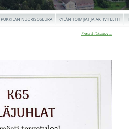
PUKKILAN NUORISOSEURA
KYLÄN TOIMIJAT JA AKTIVITEETIT
H
Kuva & Oivallus
→
io
←
Kuva
Ar
Torika
&
Oivall
→