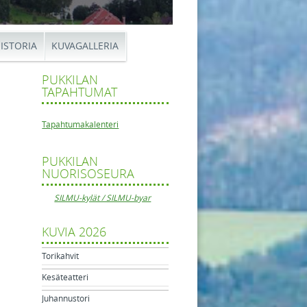
ISTORIA
KUVAGALLERIA
PUKKILAN
TAPAHTUMAT
Tapahtumakalenteri
PUKKILAN
NUORISOSEURA
tikkelien navigaatio
hvit
us
SILMU-kylät / SILMU-byar
KUVIA 2026
Torikahvit
Kesäteatteri
Juhannustori