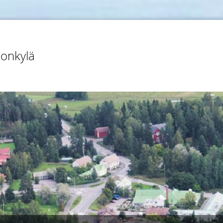
konkylä