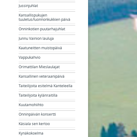
Jussinjuhlat
Kansallispukujen
tuuletus/luonnonkukkien päivä
Onninkotien puutarhajuhlat
Junnu Vainion lauluja
Kaatuneitten muistopäivä
Vappukahvio
Orimattilan Mieslaulajat
Kansallinen veteraanipäivä
Taiteilijoita esitelmä Kanteleella
Taiteilijoita kylänraitilla
Kuutamohiihto
Onninpäivän konsertti
Käsiala sen kertoo
Kynäkokoelma