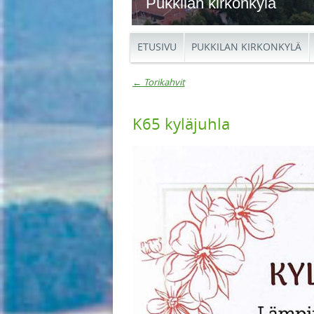
Pukkilan kirkonkylä
ETUSIVU
PUKKILAN KIRKONKYLÄ
←
Torikahvit
Artikkelien navigaat
K65 kyläjuhla