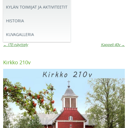
KYLÄN TOIMIJAT JA AKTIVITEETIT
HISTORIA
KUVAGALLERIA
←
ITE-näyttely
Kappeli 40v
→
Artikkelien navigaatio
Kirkko 210v