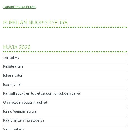
Tapahtumakalenteri
PUKKILAN NUORISOSEURA
KUVIA 2026
Torikahvit
Kesäteatteri
Juhannustori
Jussinjuhlat
Kansallispukujen tuuletus/luonnonkukkien päivä
Onninkotien puutarhajuhlat
Junnu Vainion lauluja
Kaatuneitten muistopäivä
Vappukahvio