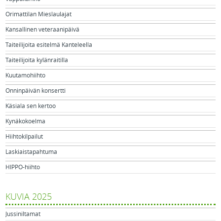
Orimattilan Mieslaulajat
Kansallinen veteraanipäivä
Taiteilijoita esitelmä Kanteleella
Taiteilijoita kylänraitilla
Kuutamohiihto
Onninpäivän konsertti
Käsiala sen kertoo
Kynäkokoelma
Hiihtokilpailut
Laskiaistapahtuma
HIPPO-hiihto
KUVIA 2025
Jussiniltamat