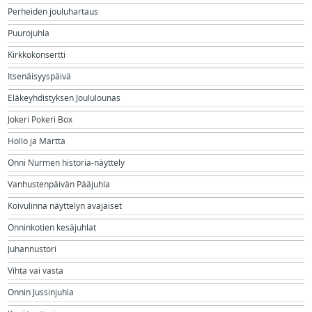
Perheiden jouluhartaus
Puurojuhla
Kirkkokonsertti
Itsenäisyyspäivä
Eläkeyhdistyksen Joululounas
Jokeri Pokeri Box
Hollo ja Martta
Onni Nurmen historia-näyttely
Vanhustenpäivän Pääjuhla
Koivulinna näyttelyn avajaiset
Onninkotien kesäjuhlat
Juhannustori
Vihta vai vasta
Onnin Jussinjuhla