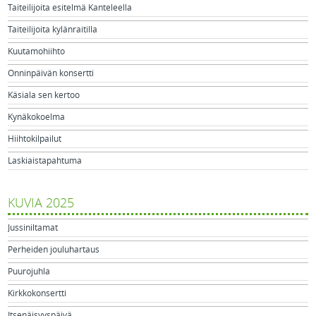
Taiteilijoita esitelmä Kanteleella
Taiteilijoita kylänraitilla
Kuutamohiihto
Onninpäivän konsertti
Käsiala sen kertoo
Kynäkokoelma
Hiihtokilpailut
Laskiaistapahtuma
KUVIA 2025
Jussiniltamat
Perheiden jouluhartaus
Puurojuhla
Kirkkokonsertti
Itsenäisyyspäivä