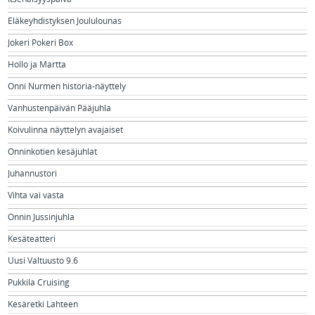
Eläkeyhdistyksen Joululounas
Jokeri Pokeri Box
Hollo ja Martta
Onni Nurmen historia-näyttely
Vanhustenpäivän Pääjuhla
Koivulinna näyttelyn avajaiset
Onninkotien kesäjuhlat
Juhannustori
Vihta vai vasta
Onnin Jussinjuhla
Kesäteatteri
Uusi Valtuusto 9.6
Pukkila Cruising
Kesäretki Lahteen