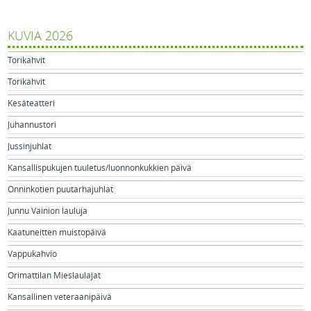
KUVIA 2026
Torikahvit
Torikahvit
Kesäteatteri
Juhannustori
Jussinjuhlat
Kansallispukujen tuuletus/luonnonkukkien päivä
Onninkotien puutarhajuhlat
Junnu Vainion lauluja
Kaatuneitten muistopäivä
Vappukahvio
Orimattilan Mieslaulajat
Kansallinen veteraanipäivä