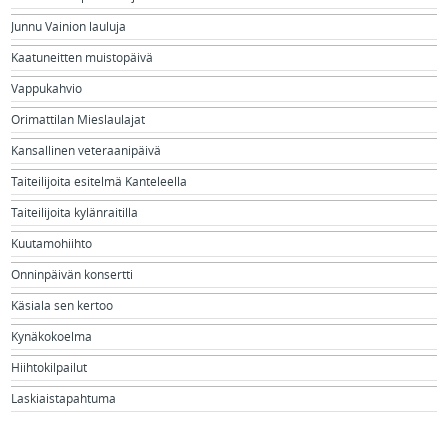
Junnu Vainion lauluja
Kaatuneitten muistopäivä
Vappukahvio
Orimattilan Mieslaulajat
Kansallinen veteraanipäivä
Taiteilijoita esitelmä Kanteleella
Taiteilijoita kylänraitilla
Kuutamohiihto
Onninpäivän konsertti
Käsiala sen kertoo
Kynäkokoelma
Hiihtokilpailut
Laskiaistapahtuma