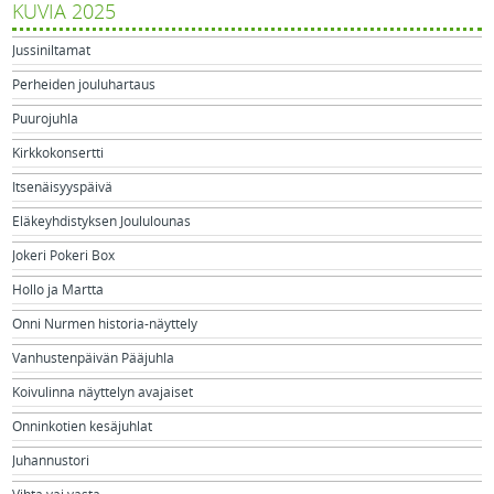
KUVIA 2025
Jussiniltamat
Perheiden jouluhartaus
Puurojuhla
Kirkkokonsertti
Itsenäisyyspäivä
Eläkeyhdistyksen Joululounas
Jokeri Pokeri Box
Hollo ja Martta
Onni Nurmen historia-näyttely
Vanhustenpäivän Pääjuhla
Koivulinna näyttelyn avajaiset
Onninkotien kesäjuhlat
Juhannustori