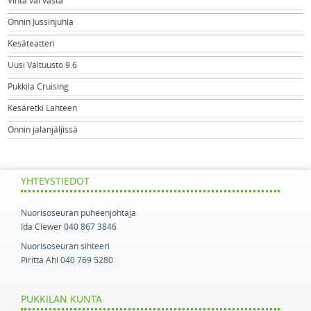
Vihta vai vasta
Onnin Jussinjuhla
Kesäteatteri
Uusi Valtuusto 9.6
Pukkila Cruising
Kesäretki Lahteen
Onnin jalanjäljissä
YHTEYSTIEDOT
Nuorisoseuran puheenjohtaja
Ida Clewer 040 867 3846
Nuorisoseuran sihteeri
Piritta Ahl 040 769 5280
PUKKILAN KUNTA