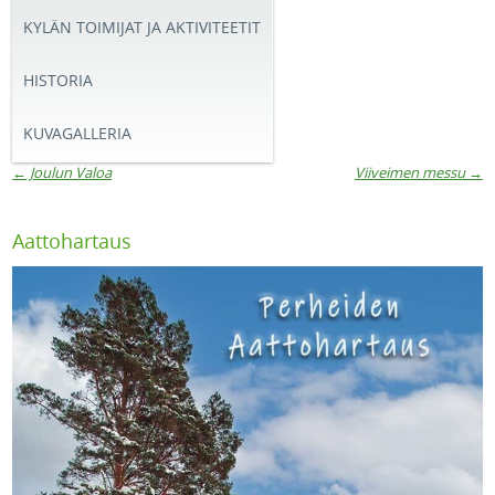
KYLÄN TOIMIJAT JA AKTIVITEETIT
HISTORIA
KUVAGALLERIA
←
Joulun Valoa
Viiveimen messu
→
Artikkelien navigaatio
Aattohartaus