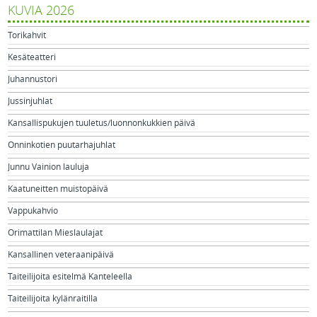
KUVIA 2026
Torikahvit
Kesäteatteri
Juhannustori
Jussinjuhlat
Kansallispukujen tuuletus/luonnonkukkien päivä
Onninkotien puutarhajuhlat
Junnu Vainion lauluja
Kaatuneitten muistopäivä
Vappukahvio
Orimattilan Mieslaulajat
Kansallinen veteraanipäivä
Taiteilijoita esitelmä Kanteleella
Taiteilijoita kylänraitilla