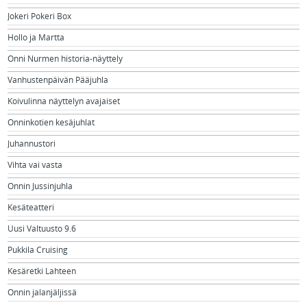
Jokeri Pokeri Box
Hollo ja Martta
Onni Nurmen historia-näyttely
Vanhustenpäivän Pääjuhla
Koivulinna näyttelyn avajaiset
Onninkotien kesäjuhlat
Juhannustori
Vihta vai vasta
Onnin Jussinjuhla
Kesäteatteri
Uusi Valtuusto 9.6
Pukkila Cruising
Kesäretki Lahteen
Onnin jalanjäljissä