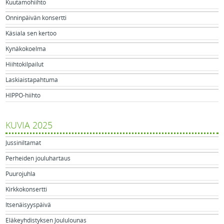
Kuutamohiihto
Onninpäivän konsertti
Käsiala sen kertoo
Kynäkokoelma
Hiihtokilpailut
Laskiaistapahtuma
HIPPO-hiihto
KUVIA 2025
Jussiniltamat
Perheiden jouluhartaus
Puurojuhla
Kirkkokonsertti
Itsenäisyyspäivä
Eläkeyhdistyksen Joululounas