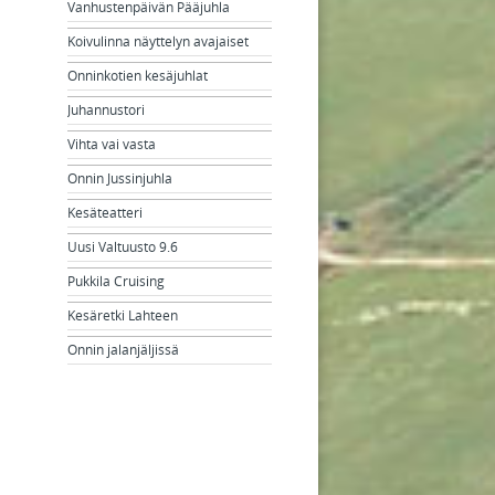
Vanhustenpäivän Pääjuhla
Koivulinna näyttelyn avajaiset
Onninkotien kesäjuhlat
Juhannustori
Vihta vai vasta
Onnin Jussinjuhla
Kesäteatteri
Uusi Valtuusto 9.6
Pukkila Cruising
Kesäretki Lahteen
Onnin jalanjäljissä