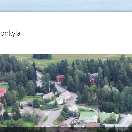
konkylä