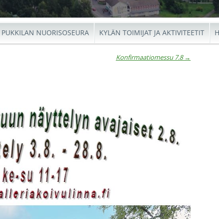
PUKKILAN NUORISOSEURA
KYLÄN TOIMIJAT JA AKTIVITEETIT
H
Konfirmaatiomessu 7.8
→
io
←
Konfi
Ar
Heinä
7.8
avajai
→