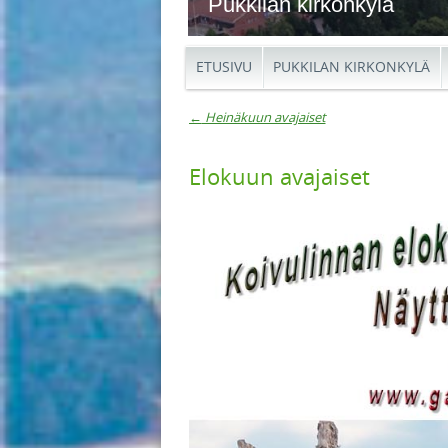
Pukkilan kirkonkylä
ETUSIVU
PUKKILAN KIRKONKYLÄ
←
Heinäkuun avajaiset
Artikkelien navigaat
Elokuun avajaiset