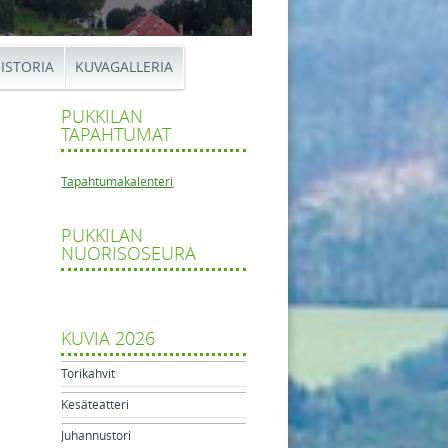
ISTORIA
KUVAGALLERIA
PUKKILAN
TAPAHTUMAT
Tapahtumakalenteri
PUKKILAN
rmaatiomessu
NUORISOSEURA
tikkelien navigaatio
kuun
set
KUVIA 2026
Torikahvit
Kesäteatteri
Juhannustori