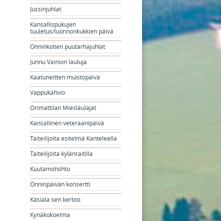
Jussinjuhlat
Kansallispukujen
tuuletus/luonnonkukkien päivä
Onninkotien puutarhajuhlat
Junnu Vainion lauluja
Kaatuneitten muistopäivä
Vappukahvio
Orimattilan Mieslaulajat
Kansallinen veteraanipäivä
Taiteilijoita esitelmä Kanteleella
Taiteilijoita kylänraitilla
Kuutamohiihto
Onninpäivän konsertti
Käsiala sen kertoo
Kynäkokoelma