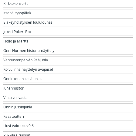
Kirkkokonsertti
Itsenäisyyspäivä
Eläkeyhdistyksen Joululounas
Jokeri Pokeri Box
Hollo ja Martta
Onni Nurmen historia-näyttely
Vanhustenpäivän Pääjuhla
Koivulinna näyttelyn avajaiset
Onninkotien kesäjuhlat
Juhannustori
Vihta vai vasta
Onnin Jussinjuhla
Kesäteatteri
Uusi Valtuusto 9.6
Pukkila Cruising