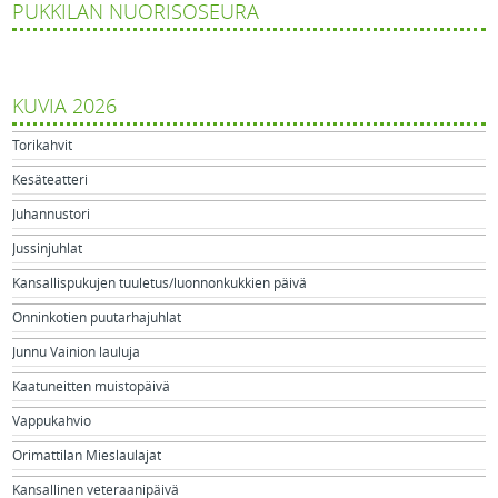
PUKKILAN NUORISOSEURA
KUVIA 2026
Torikahvit
Kesäteatteri
Juhannustori
Jussinjuhlat
Kansallispukujen tuuletus/luonnonkukkien päivä
Onninkotien puutarhajuhlat
Junnu Vainion lauluja
Kaatuneitten muistopäivä
Vappukahvio
Orimattilan Mieslaulajat
Kansallinen veteraanipäivä