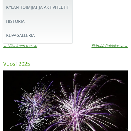
KYLÄN TOIMIJAT JA AKTIVITEETIT
HISTORIA
KUVAGALLERIA
←
Viiveimen messu
Elämää Pukkilassa
→
Artikkelien navigaatio
Vuosi 2025