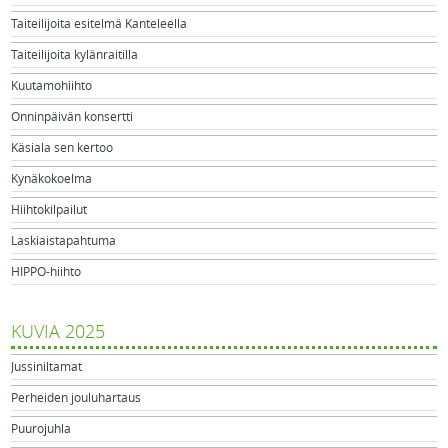
Taiteilijoita esitelmä Kanteleella
Taiteilijoita kylänraitilla
Kuutamohiihto
Onninpäivän konsertti
Käsiala sen kertoo
Kynäkokoelma
Hiihtokilpailut
Laskiaistapahtuma
HIPPO-hiihto
KUVIA 2025
Jussiniltamat
Perheiden jouluhartaus
Puurojuhla