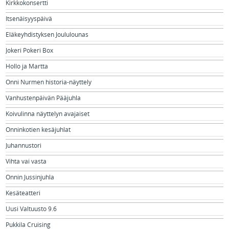
Kirkkokonsertti
Itsenäisyyspäivä
Eläkeyhdistyksen Joululounas
Jokeri Pokeri Box
Hollo ja Martta
Onni Nurmen historia-näyttely
Vanhustenpäivän Pääjuhla
Koivulinna näyttelyn avajaiset
Onninkotien kesäjuhlat
Juhannustori
Vihta vai vasta
Onnin Jussinjuhla
Kesäteatteri
Uusi Valtuusto 9.6
Pukkila Cruising