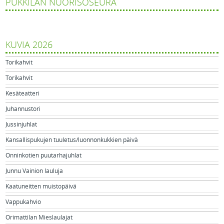
PUKKILAN NUORISOSEURA
KUVIA 2026
Torikahvit
Torikahvit
Kesäteatteri
Juhannustori
Jussinjuhlat
Kansallispukujen tuuletus/luonnonkukkien päivä
Onninkotien puutarhajuhlat
Junnu Vainion lauluja
Kaatuneitten muistopäivä
Vappukahvio
Orimattilan Mieslaulajat