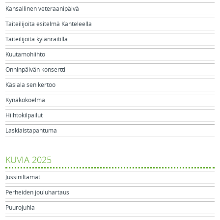
Kansallinen veteraanipäivä
Taiteilijoita esitelmä Kanteleella
Taiteilijoita kylänraitilla
Kuutamohiihto
Onninpäivän konsertti
Käsiala sen kertoo
Kynäkokoelma
Hiihtokilpailut
Laskiaistapahtuma
KUVIA 2025
Jussiniltamat
Perheiden jouluhartaus
Puurojuhla