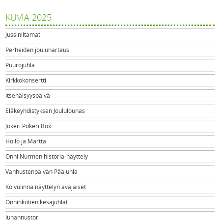
KUVIA 2025
Jussiniltamat
Perheiden jouluhartaus
Puurojuhla
Kirkkokonsertti
Itsenäisyyspäivä
Eläkeyhdistyksen Joululounas
Jokeri Pokeri Box
Hollo ja Martta
Onni Nurmen historia-näyttely
Vanhustenpäivän Pääjuhla
Koivulinna näyttelyn avajaiset
Onninkotien kesäjuhlat
Juhannustori