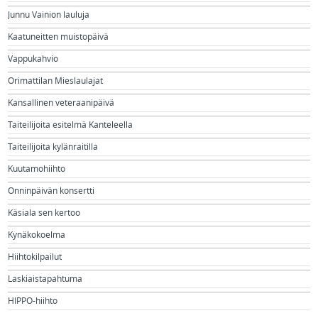
Junnu Vainion lauluja
Kaatuneitten muistopäivä
Vappukahvio
Orimattilan Mieslaulajat
Kansallinen veteraanipäivä
Taiteilijoita esitelmä Kanteleella
Taiteilijoita kylänraitilla
Kuutamohiihto
Onninpäivän konsertti
Käsiala sen kertoo
Kynäkokoelma
Hiihtokilpailut
Laskiaistapahtuma
HIPPO-hiihto