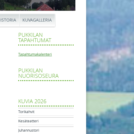
ISTORIA
KUVAGALLERIA
PUKKILAN
TAPAHTUMAT
Tapahtumakalenteri
PUKKILAN
arjoulu
NUORISOSEURA
tikkelien navigaatio
hlat
KUVIA 2026
Torikahvit
Kesäteatteri
Juhannustori