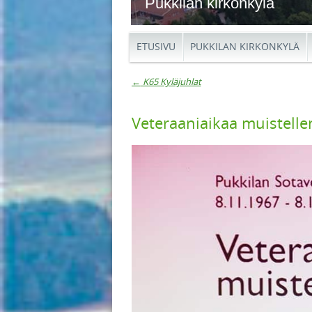
Pukkilan kirkonkylä
ETUSIVU
PUKKILAN KIRKONKYLÄ
←
K65 Kyläjuhlat
Artikkelien navigaat
Veteraaniaikaa muistelle