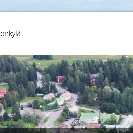
konkylä