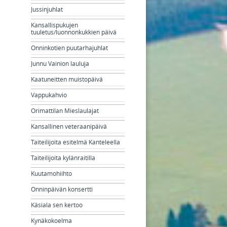
Jussinjuhlat
Kansallispukujen
tuuletus/luonnonkukkien päivä
Onninkotien puutarhajuhlat
Junnu Vainion lauluja
Kaatuneitten muistopäivä
Vappukahvio
Orimattilan Mieslaulajat
Kansallinen veteraanipäivä
Taiteilijoita esitelmä Kanteleella
Taiteilijoita kylänraitilla
Kuutamohiihto
Onninpäivän konsertti
Käsiala sen kertoo
Kynäkokoelma