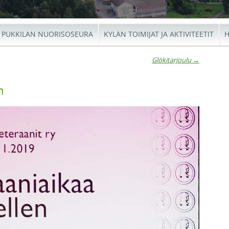
PUKKILAN NUORISOSEURA
KYLÄN TOIMIJAT JA AKTIVITEETIT
H
Glökitarjoulu
→
io
n
←
Glökit
Ar
K65
→
Kyläju