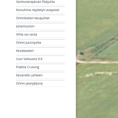
Vanhustenpäivän Pääjuhla
Koivulinna näyttelyn avajaiset
Onninkotien kesäjuhlat
Juhannustori
Vihta vai vasta
Onnin Jussinjuhla
Kesäteatteri
Uusi Valtuusto 9.6
Pukkila Cruising
Kesäretki Lahteen
Onnin jalanjäljissä