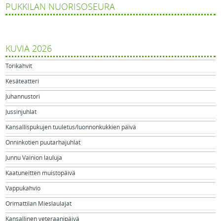
PUKKILAN NUORISOSEURA
KUVIA 2026
Torikahvit
Kesäteatteri
Juhannustori
Jussinjuhlat
Kansallispukujen tuuletus/luonnonkukkien päivä
Onninkotien puutarhajuhlat
Junnu Vainion lauluja
Kaatuneitten muistopäivä
Vappukahvio
Orimattilan Mieslaulajat
Kansallinen veteraanipäivä