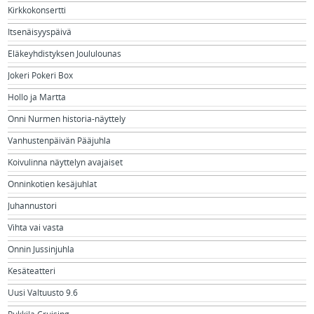
Kirkkokonsertti
Itsenäisyyspäivä
Eläkeyhdistyksen Joululounas
Jokeri Pokeri Box
Hollo ja Martta
Onni Nurmen historia-näyttely
Vanhustenpäivän Pääjuhla
Koivulinna näyttelyn avajaiset
Onninkotien kesäjuhlat
Juhannustori
Vihta vai vasta
Onnin Jussinjuhla
Kesäteatteri
Uusi Valtuusto 9.6