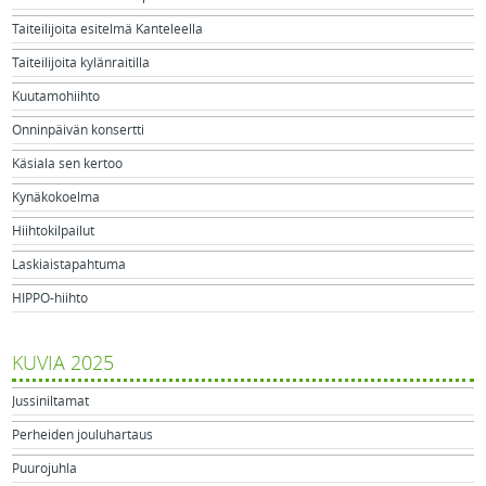
Taiteilijoita esitelmä Kanteleella
Taiteilijoita kylänraitilla
Kuutamohiihto
Onninpäivän konsertti
Käsiala sen kertoo
Kynäkokoelma
Hiihtokilpailut
Laskiaistapahtuma
HIPPO-hiihto
KUVIA 2025
Jussiniltamat
Perheiden jouluhartaus
Puurojuhla