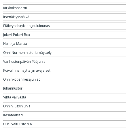
Kirkkokonsertti
Itsenäisyyspäivä
Eläkeyhdistyksen Joululounas
Jokeri Pokeri Box
Hollo ja Martta
Onni Nurmen historia-näyttely
Vanhustenpäivän Pääjuhla
Koivulinna näyttelyn avajaiset
Onninkotien kesäjuhlat
Juhannustori
Vihta vai vasta
Onnin Jussinjuhla
Kesäteatteri
Uusi Valtuusto 9.6