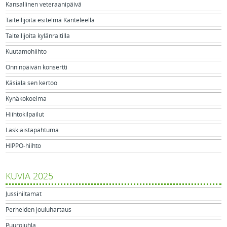
Kansallinen veteraanipäivä
Taiteilijoita esitelmä Kanteleella
Taiteilijoita kylänraitilla
Kuutamohiihto
Onninpäivän konsertti
Käsiala sen kertoo
Kynäkokoelma
Hiihtokilpailut
Laskiaistapahtuma
HIPPO-hiihto
KUVIA 2025
Jussiniltamat
Perheiden jouluhartaus
Puurojuhla