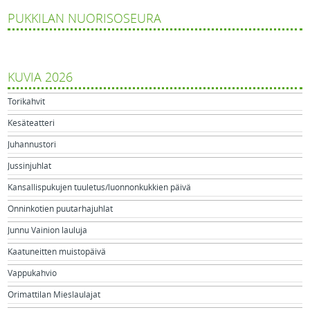
PUKKILAN NUORISOSEURA
KUVIA 2026
Torikahvit
Kesäteatteri
Juhannustori
Jussinjuhlat
Kansallispukujen tuuletus/luonnonkukkien päivä
Onninkotien puutarhajuhlat
Junnu Vainion lauluja
Kaatuneitten muistopäivä
Vappukahvio
Orimattilan Mieslaulajat