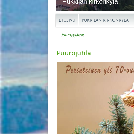
Pukkilan kirkonkylä
ETUSIVU
PUKKILAN KIRKONKYLÄ
←
Joumyyjäiset
Artikkelien navigaat
Puurojuhla