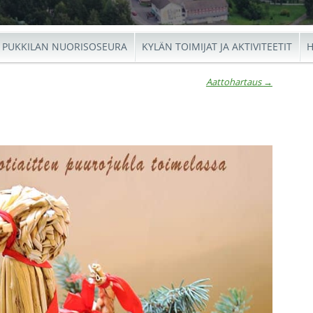
PUKKILAN NUORISOSEURA
KYLÄN TOIMIJAT JA AKTIVITEETIT
H
Aattohartaus
→
io
←
Aatto
Ar
Joumy
→