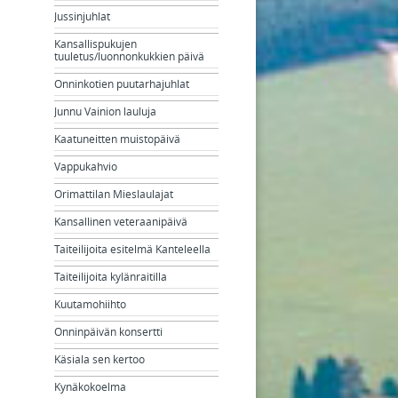
Jussinjuhlat
Kansallispukujen
tuuletus/luonnonkukkien päivä
Onninkotien puutarhajuhlat
Junnu Vainion lauluja
Kaatuneitten muistopäivä
Vappukahvio
Orimattilan Mieslaulajat
Kansallinen veteraanipäivä
Taiteilijoita esitelmä Kanteleella
Taiteilijoita kylänraitilla
Kuutamohiihto
Onninpäivän konsertti
Käsiala sen kertoo
Kynäkokoelma