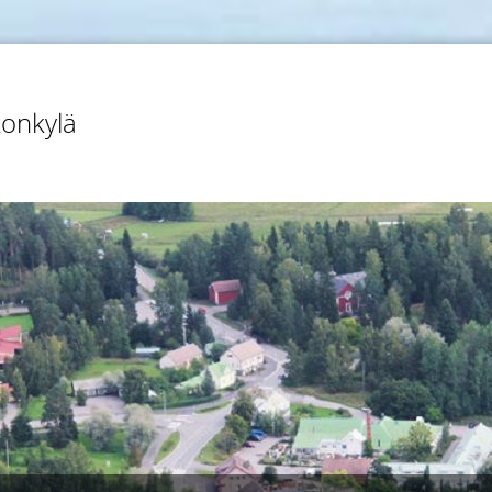
konkylä