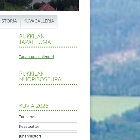
ISTORIA
KUVAGALLERIA
PUKKILAN
TAPAHTUMAT
Tapahtumakalenteri
PUKKILAN
hartaus
NUORISOSEURA
tikkelien navigaatio
yjäiset
KUVIA 2026
Torikahvit
Kesäteatteri
Juhannustori