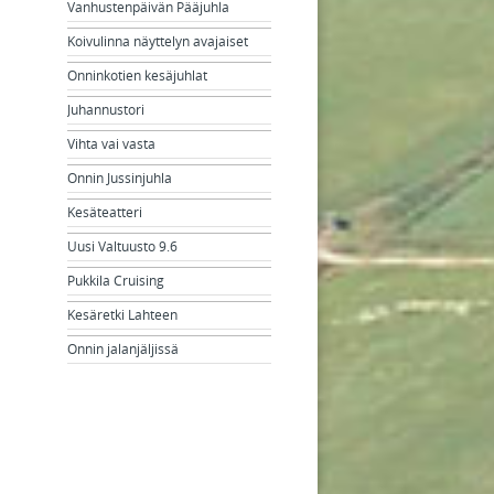
Vanhustenpäivän Pääjuhla
Koivulinna näyttelyn avajaiset
Onninkotien kesäjuhlat
Juhannustori
Vihta vai vasta
Onnin Jussinjuhla
Kesäteatteri
Uusi Valtuusto 9.6
Pukkila Cruising
Kesäretki Lahteen
Onnin jalanjäljissä