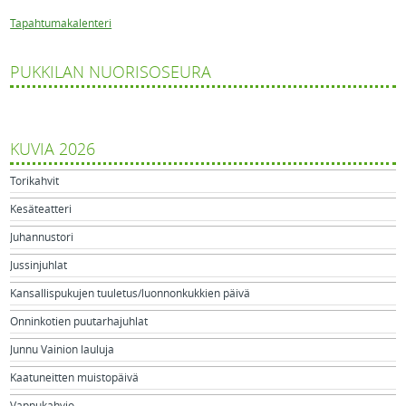
Tapahtumakalenteri
PUKKILAN NUORISOSEURA
KUVIA 2026
Torikahvit
Kesäteatteri
Juhannustori
Jussinjuhlat
Kansallispukujen tuuletus/luonnonkukkien päivä
Onninkotien puutarhajuhlat
Junnu Vainion lauluja
Kaatuneitten muistopäivä
Vappukahvio