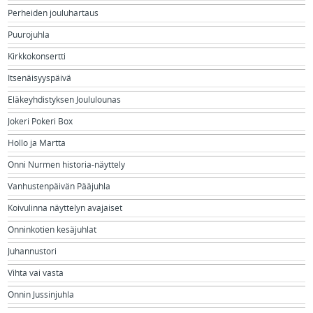
Perheiden jouluhartaus
Puurojuhla
Kirkkokonsertti
Itsenäisyyspäivä
Eläkeyhdistyksen Joululounas
Jokeri Pokeri Box
Hollo ja Martta
Onni Nurmen historia-näyttely
Vanhustenpäivän Pääjuhla
Koivulinna näyttelyn avajaiset
Onninkotien kesäjuhlat
Juhannustori
Vihta vai vasta
Onnin Jussinjuhla