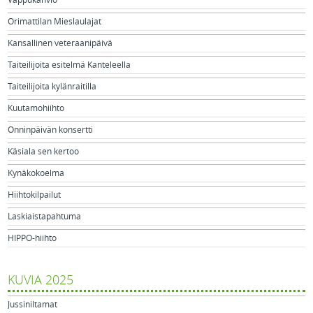
Orimattilan Mieslaulajat
Kansallinen veteraanipäivä
Taiteilijoita esitelmä Kanteleella
Taiteilijoita kylänraitilla
Kuutamohiihto
Onninpäivän konsertti
Käsiala sen kertoo
Kynäkokoelma
Hiihtokilpailut
Laskiaistapahtuma
HIPPO-hiihto
KUVIA 2025
Jussiniltamat