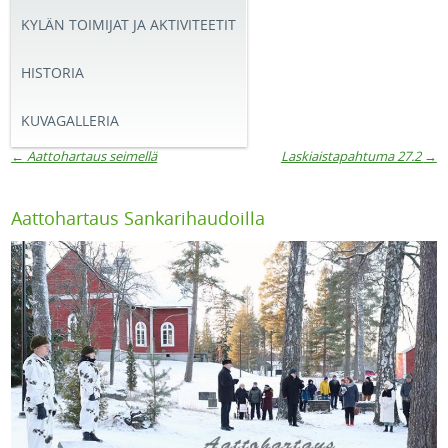
KYLÄN TOIMIJAT JA AKTIVITEETIT
HISTORIA
KUVAGALLERIA
←
Aattohartaus seimellä
Laskiaistapahtuma 27.2
→
Artikkelien navigaatio
Aattohartaus Sankarihaudoilla