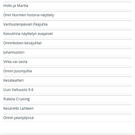
Hollo ja Martta
Onni Nurmen historia-näyttely
Vanhustenpäivän Pääjuhla
Koivulinna näyttelyn avajaiset
Onninkotien kesäjuhlat
Juhannustori
Vihta vai vasta
Onnin Jussinjuhla
Kesäteatteri
Uusi Valtuusto 9.6
Pukkila Cruising
Kesäretki Lahteen
Onnin jalanjäljissä