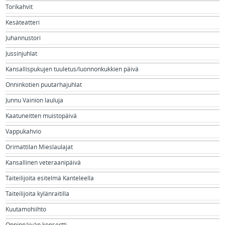
Torikahvit
Kesäteatteri
Juhannustori
Jussinjuhlat
Kansallispukujen tuuletus/luonnonkukkien päivä
Onninkotien puutarhajuhlat
Junnu Vainion lauluja
Kaatuneitten muistopäivä
Vappukahvio
Orimattilan Mieslaulajat
Kansallinen veteraanipäivä
Taiteilijoita esitelmä Kanteleella
Taiteilijoita kylänraitilla
Kuutamohiihto