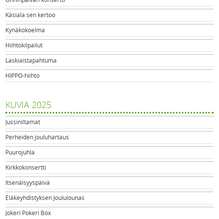
Onninpäivän konsertti
Käsiala sen kertoo
Kynäkokoelma
Hiihtokilpailut
Laskiaistapahtuma
HIPPO-hiihto
KUVIA 2025
Jussiniltamat
Perheiden jouluhartaus
Puurojuhla
Kirkkokonsertti
Itsenäisyyspäivä
Eläkeyhdistyksen Joululounas
Jokeri Pokeri Box