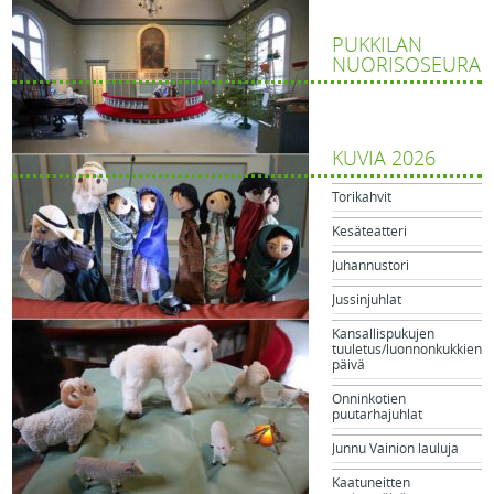
PUKKILAN
NUORISOSEURA
KUVIA 2026
Torikahvit
Kesäteatteri
Juhannustori
Jussinjuhlat
Kansallispukujen
tuuletus/luonnonkukkien
päivä
Onninkotien
puutarhajuhlat
Junnu Vainion lauluja
Kaatuneitten