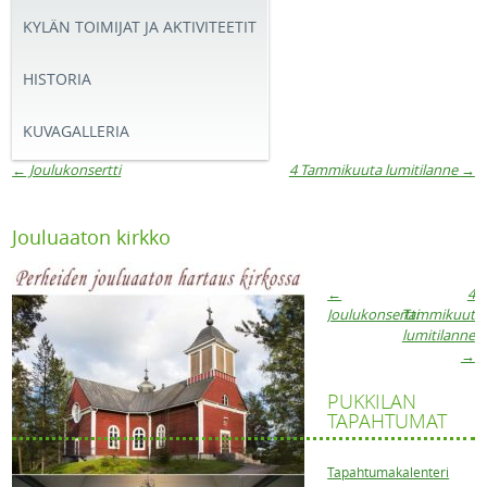
KYLÄN TOIMIJAT JA AKTIVITEETIT
HISTORIA
KUVAGALLERIA
←
Joulukonsertti
4 Tammikuuta lumitilanne
→
Artikkelien navigaatio
Jouluaaton kirkko
←
4
Artikkelien
Joulukonsertti
Tammikuuta
lumitilanne
→
navigaatio
PUKKILAN
TAPAHTUMAT
Tapahtumakalenteri