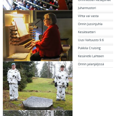
Onninkotien kesäjuhlat
Juhannustori
Vihta vai vasta
Onnin Jussinjuhla
Kesäteatteri
Uusi Valtuusto 9.6
Pukkila Cruising
Kesäretki Lahteen
Onnin jalanjäljissä