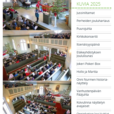
KUVIA 2025
Jussiniltamat
Perheiden jouluhartaus
Puurojuhla
Kirkkokonsertti
Itsenäisyyspäivä
Eläkeyhdistyksen
Joululounas
Jokeri Pokeri Box
Hollo ja Martta
Onni Nurmen historia-
näyttely
Vanhustenpäivän
Pääjuhla
Koivulinna näyttelyn
avajaiset