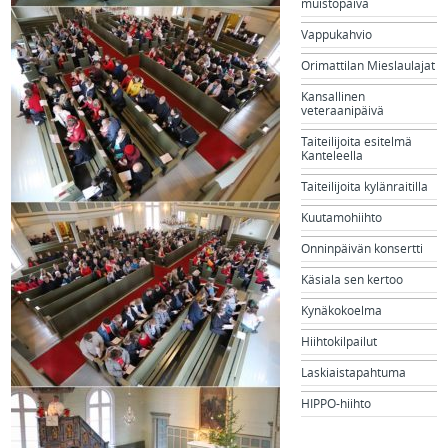
muistopäivä
Vappukahvio
Orimattilan Mieslaulajat
Kansallinen
veteraanipäivä
Taiteilijoita esitelmä
Kanteleella
Taiteilijoita kylänraitilla
Kuutamohiihto
Onninpäivän konsertti
Käsiala sen kertoo
Kynäkokoelma
Hiihtokilpailut
Laskiaistapahtuma
HIPPO-hiihto