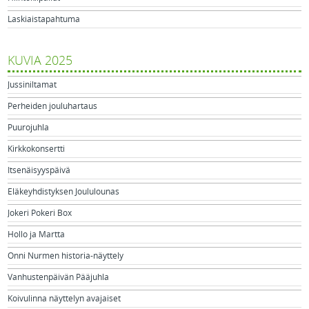
Laskiaistapahtuma
KUVIA 2025
Jussiniltamat
Perheiden jouluhartaus
Puurojuhla
Kirkkokonsertti
Itsenäisyyspäivä
Eläkeyhdistyksen Joululounas
Jokeri Pokeri Box
Hollo ja Martta
Onni Nurmen historia-näyttely
Vanhustenpäivän Pääjuhla
Koivulinna näyttelyn avajaiset