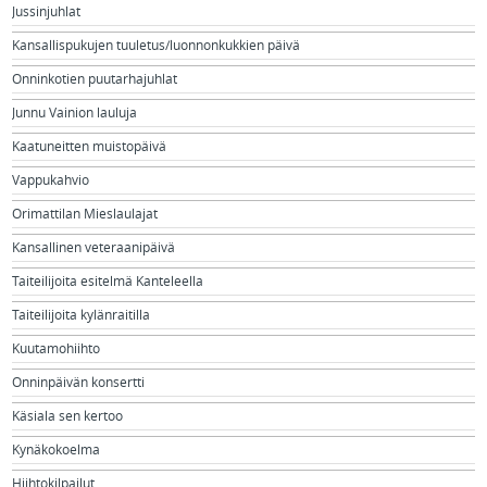
Jussinjuhlat
Kansallispukujen tuuletus/luonnonkukkien päivä
Onninkotien puutarhajuhlat
Junnu Vainion lauluja
Kaatuneitten muistopäivä
Vappukahvio
Orimattilan Mieslaulajat
Kansallinen veteraanipäivä
Taiteilijoita esitelmä Kanteleella
Taiteilijoita kylänraitilla
Kuutamohiihto
Onninpäivän konsertti
Käsiala sen kertoo
Kynäkokoelma
Hiihtokilpailut