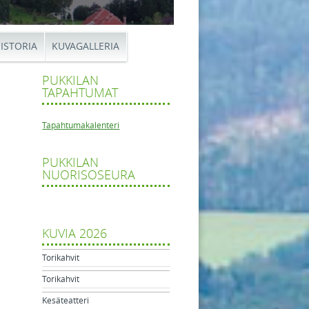
ISTORIA
KUVAGALLERIA
PUKKILAN
TAPAHTUMAT
Tapahtumakalenteri
PUKKILAN
konsertti
NUORISOSEURA
tikkelien navigaatio
tti
KUVIA 2026
Torikahvit
Torikahvit
Kesäteatteri