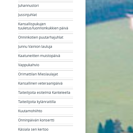
Juhannustori
Jussinjuhlat
Kansallispukujen
tuuletus/luonnonkukkien päivä
Onninkotien puutarhajuhlat
Junnu Vainion lauluja
Kaatuneitten muistopäivä
Vappukahvio
Orimattilan Mieslaulajat
Kansallinen veteraanipäivä
Taiteilijoita esitelmä Kanteleella
Taiteilijoita kylänraitilla
Kuutamohiihto
Onninpäivän konsertti
Käsiala sen kertoo