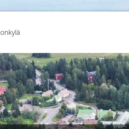
konkylä