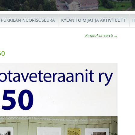
PUKKILAN NUORISOSEURA
KYLÄN TOIMIJAT JA AKTIVITEETIT
H
Kirkkokonsertti
→
io
50
←
Kirkko
Ar
Onni
→
10v
konser