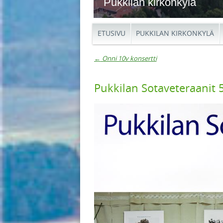
Pukkilan kirkonkylä
ETUSIVU
PUKKILAN KIRKONKYLÄ
←
Onni 10v konsertti
Artikkelien navigaat
Pukkilan Sotaveteraanit 