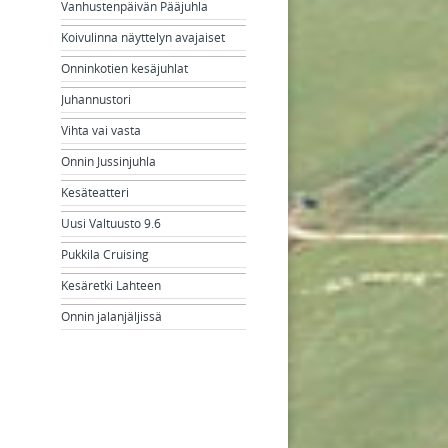
Vanhustenpäivän Pääjuhla
Koivulinna näyttelyn avajaiset
Onninkotien kesäjuhlat
Juhannustori
Vihta vai vasta
Onnin Jussinjuhla
Kesäteatteri
Uusi Valtuusto 9.6
Pukkila Cruising
Kesäretki Lahteen
Onnin jalanjäljissä