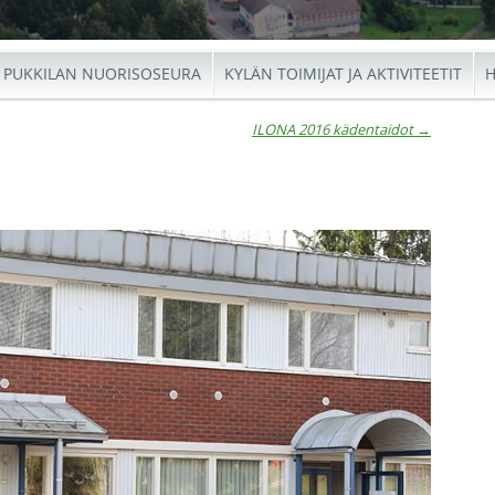
PUKKILAN NUORISOSEURA
KYLÄN TOIMIJAT JA AKTIVITEETIT
H
ILONA 2016 kädentaidot
→
io
←
ILON
Ar
Raun
2016
Lehti
käden
lauluj
→