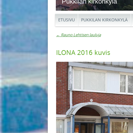
Pukkilan kirkonkylä
ETUSIVU
PUKKILAN KIRKONKYLÄ
←
Rauno Lehtisen lauluja
Artikkelien navigaat
ILONA 2016 kuvis