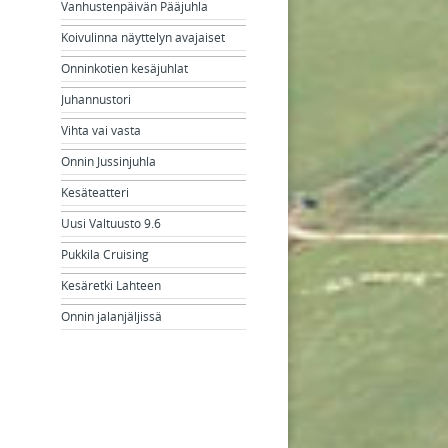
Vanhustenpäivän Pääjuhla
Koivulinna näyttelyn avajaiset
Onninkotien kesäjuhlat
Juhannustori
Vihta vai vasta
Onnin Jussinjuhla
Kesäteatteri
Uusi Valtuusto 9.6
Pukkila Cruising
Kesäretki Lahteen
Onnin jalanjäljissä