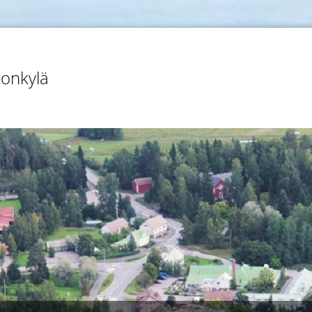
konkylä