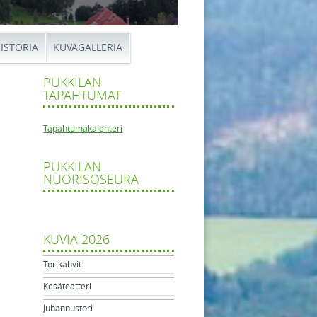
ISTORIA
KUVAGALLERIA
PUKKILAN
TAPAHTUMAT
Tapahtumakalenteri
PUKKILAN
A
NUORISOSEURA
tikkelien navigaatio
o
sen
taidot
a
KUVIA 2026
Torikahvit
Kesäteatteri
Juhannustori