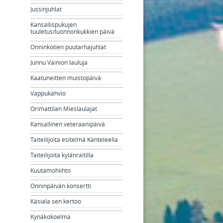
Jussinjuhlat
Kansallispukujen
tuuletus/luonnonkukkien päivä
Onninkotien puutarhajuhlat
Junnu Vainion lauluja
Kaatuneitten muistopäivä
Vappukahvio
Orimattilan Mieslaulajat
Kansallinen veteraanipäivä
Taiteilijoita esitelmä Kanteleella
Taiteilijoita kylänraitilla
Kuutamohiihto
Onninpäivän konsertti
Käsiala sen kertoo
Kynäkokoelma