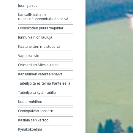
Jussinjuhlat
Kansallispukujen
tuuletus/luonnonkukkien päivä
Onninkotien puutarhajuhlat
Junnu Vainion lauluja
Kaatuneitten muistopäivä
Vappukahvio
Orimattilan Mieslaulajat
Kansallinen veteraanipäivä
Taiteilijoita esitelmä Kanteleella
Taiteilijoita kylänraitilla
Kuutamohiihto
Onninpäivän konsertti
Käsiala sen kertoo
Kynäkokoelma