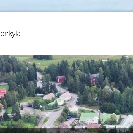
konkylä