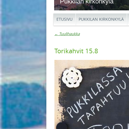
Pukkilan kirkonkylä
ETUSIVU
PUKKILAN KIRKONKYLÄ
←
Tuulihaukka
Artikkelien navigaat
Torikahvit 15.8