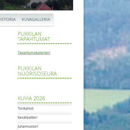
ISTORIA
KUVAGALLERIA
PUKKILAN
TAPAHTUMAT
Tapahtumakalenteri
PUKKILAN
alloturnaus
NUORISOSEURA
tikkelien navigaatio
haukka
KUVIA 2026
Torikahvit
Kesäteatteri
Juhannustori