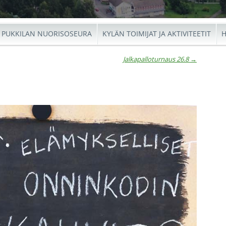
PUKKILAN NUORISOSEURA
KYLÄN TOIMIJAT JA AKTIVITEETIT
H
Jalkapalloturnaus 26.8
→
io
←
Jalkap
Ar
Tuuli
26.8
→