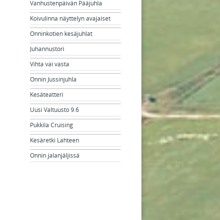
Vanhustenpäivän Pääjuhla
Koivulinna näyttelyn avajaiset
Onninkotien kesäjuhlat
Juhannustori
Vihta vai vasta
Onnin Jussinjuhla
Kesäteatteri
Uusi Valtuusto 9.6
Pukkila Cruising
Kesäretki Lahteen
Onnin jalanjäljissä