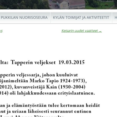
PUKKILAN NUORISOSEURA
KYLÄN TOIMIJAT JA AKTIVITEETIT
H
ys
Keisarin uudet vaatteet
→
io
←
Keisar
Ar
Kansal
uudet
kiert
vaatt
esitys
→