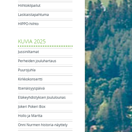
Hiihtokilpailut
Laskiaistapahtuma
HIPPO-hiihto
KUVIA 2025
Jussiniltamat
Perheiden jouluhartaus
Puurojuhla
Kirkkokonsertti
Itsenäisyyspäivä
Eläkeyhdistyksen Joululounas
Jokeri Pokeri Box
Hollo ja Martta
Onni Nurmen historia-näyttely