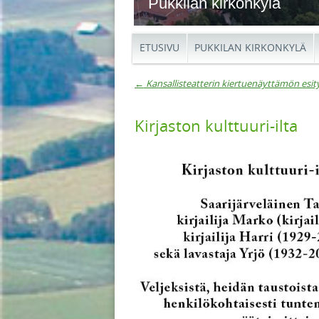
Pukkilan kirkonkylä
ETUSIVU
PUKKILAN KIRKONKYLÄ
←
Kansallisteatterin kiertuenäyttämön esit
Artikkelien navigaat
Kirjaston kulttuuri-ilta