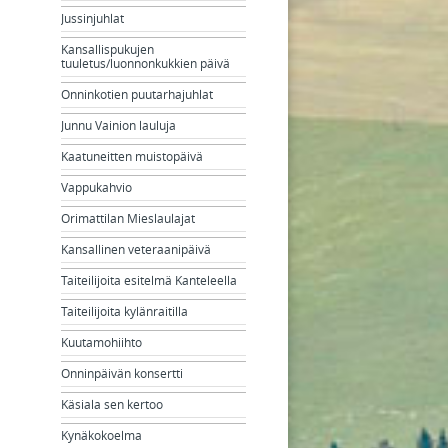
Jussinjuhlat
Kansallispukujen
tuuletus/luonnonkukkien päivä
Onninkotien puutarhajuhlat
Junnu Vainion lauluja
Kaatuneitten muistopäivä
Vappukahvio
Orimattilan Mieslaulajat
Kansallinen veteraanipäivä
Taiteilijoita esitelmä Kanteleella
Taiteilijoita kylänraitilla
Kuutamohiihto
Onninpäivän konsertti
Käsiala sen kertoo
Kynäkokoelma