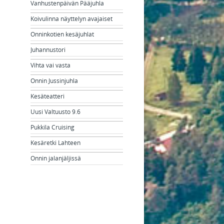
Vanhustenpäivän Pääjuhla
Koivulinna näyttelyn avajaiset
Onninkotien kesäjuhlat
Juhannustori
Vihta vai vasta
Onnin Jussinjuhla
Kesäteatteri
Uusi Valtuusto 9.6
Pukkila Cruising
Kesäretki Lahteen
Onnin jalanjäljissä