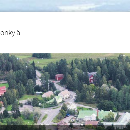
konkylä