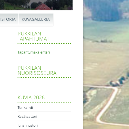
ISTORIA
KUVAGALLERIA
PUKKILAN
TAPAHTUMAT
Tapahtumakalenteri
PUKKILAN
in
NUORISOSEURA
tikkelien navigaatio
listeatterin
uenäyttämön
eet
KUVIA 2026
Torikahvit
Kesäteatteri
Juhannustori