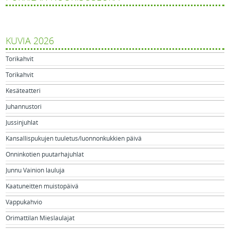
KUVIA 2026
Torikahvit
Torikahvit
Kesäteatteri
Juhannustori
Jussinjuhlat
Kansallispukujen tuuletus/luonnonkukkien päivä
Onninkotien puutarhajuhlat
Junnu Vainion lauluja
Kaatuneitten muistopäivä
Vappukahvio
Orimattilan Mieslaulajat