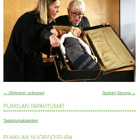
←
Ohilyönti -orkesteri
Teatteri Taruma
→
Artikkelien navigaatio
PUKKILAN TAPAHTUMAT
Tapahtumakalenteri
PUKKILAN NUORISOSEURA