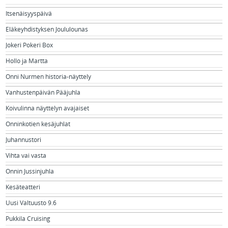
Itsenäisyyspäivä
Eläkeyhdistyksen Joululounas
Jokeri Pokeri Box
Hollo ja Martta
Onni Nurmen historia-näyttely
Vanhustenpäivän Pääjuhla
Koivulinna näyttelyn avajaiset
Onninkotien kesäjuhlat
Juhannustori
Vihta vai vasta
Onnin Jussinjuhla
Kesäteatteri
Uusi Valtuusto 9.6
Pukkila Cruising