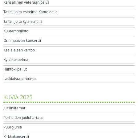
Kansallinen veteraanipäivä
Taiteilijoita esitelmä Kanteleella
Taiteilijoita kylänraitilla
Kuutamohiihto
Onninpäivän konsertti
Käsiala sen kertoo
Kynäkokoelma
Hiihtokilpailut
Laskiaistapahtuma
KUVIA 2025
Jussiniltamat
Perheiden jouluhartaus
Puurojuhla
Kirkkokonsertti