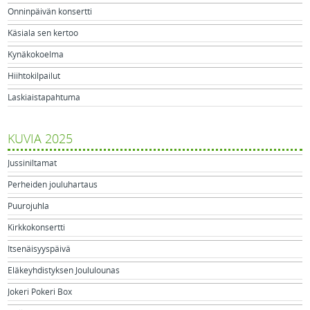
Onninpäivän konsertti
Käsiala sen kertoo
Kynäkokoelma
Hiihtokilpailut
Laskiaistapahtuma
KUVIA 2025
Jussiniltamat
Perheiden jouluhartaus
Puurojuhla
Kirkkokonsertti
Itsenäisyyspäivä
Eläkeyhdistyksen Joululounas
Jokeri Pokeri Box