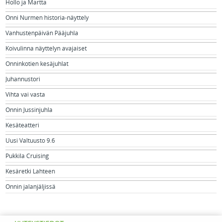
Hollo ja Martta
Onni Nurmen historia-näyttely
Vanhustenpäivän Pääjuhla
Koivulinna näyttelyn avajaiset
Onninkotien kesäjuhlat
Juhannustori
Vihta vai vasta
Onnin Jussinjuhla
Kesäteatteri
Uusi Valtuusto 9.6
Pukkila Cruising
Kesäretki Lahteen
Onnin jalanjäljissä