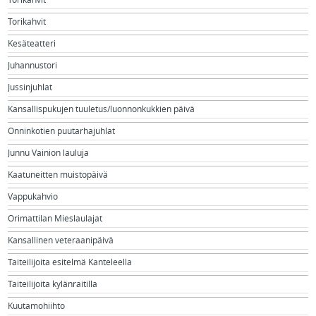
Torikahvit
Kesäteatteri
Juhannustori
Jussinjuhlat
Kansallispukujen tuuletus/luonnonkukkien päivä
Onninkotien puutarhajuhlat
Junnu Vainion lauluja
Kaatuneitten muistopäivä
Vappukahvio
Orimattilan Mieslaulajat
Kansallinen veteraanipäivä
Taiteilijoita esitelmä Kanteleella
Taiteilijoita kylänraitilla
Kuutamohiihto