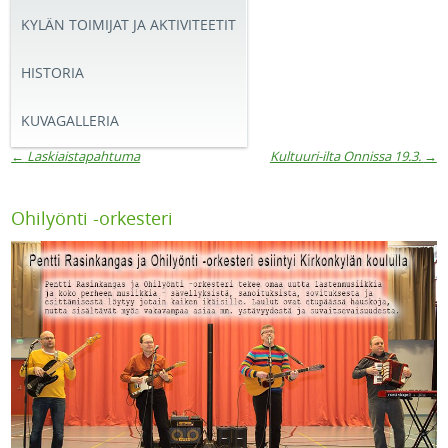
KYLÄN TOIMIJAT JA AKTIVITEETIT
HISTORIA
KUVAGALLERIA
←
Laskiaistapahtuma
Kultuuri-ilta Onnissa 19.3.
→
Artikkelien navigaatio
Ohilyönti -orkesteri