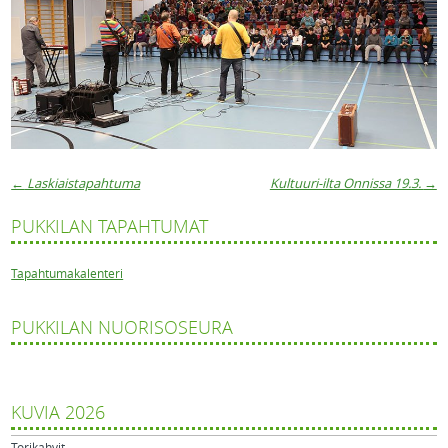
←
Laskiaistapahtuma
Kultuuri-ilta Onnissa 19.3.
→
Artikkelien navigaatio
PUKKILAN TAPAHTUMAT
Tapahtumakalenteri
PUKKILAN NUORISOSEURA
KUVIA 2026
Torikahvit