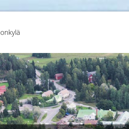
konkylä