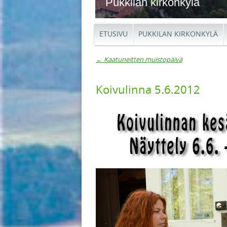
Pukkilan kirkonkylä
ETUSIVU
PUKKILAN KIRKONKYLÄ
←
Kaatuneitten muistopäivä
Artikkelien navigaat
Koivulinna 5.6.2012