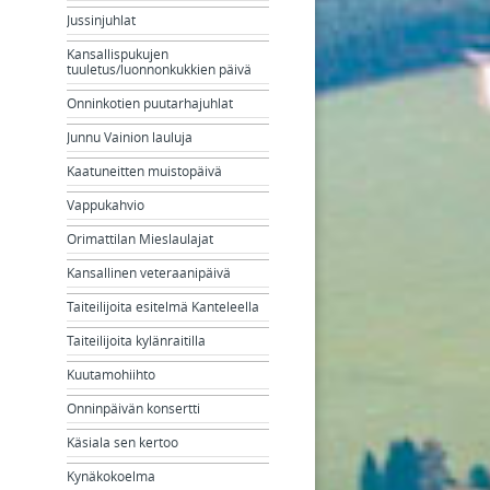
Jussinjuhlat
Kansallispukujen
tuuletus/luonnonkukkien päivä
Onninkotien puutarhajuhlat
Junnu Vainion lauluja
Kaatuneitten muistopäivä
Vappukahvio
Orimattilan Mieslaulajat
Kansallinen veteraanipäivä
Taiteilijoita esitelmä Kanteleella
Taiteilijoita kylänraitilla
Kuutamohiihto
Onninpäivän konsertti
Käsiala sen kertoo
Kynäkokoelma