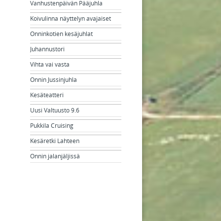
Vanhustenpäivän Pääjuhla
Koivulinna näyttelyn avajaiset
Onninkotien kesäjuhlat
Juhannustori
Vihta vai vasta
Onnin Jussinjuhla
Kesäteatteri
Uusi Valtuusto 9.6
Pukkila Cruising
Kesäretki Lahteen
Onnin jalanjäljissä