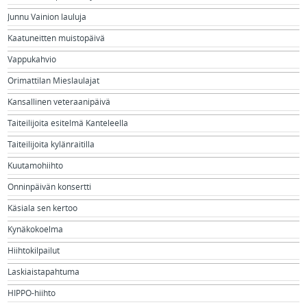
Junnu Vainion lauluja
Kaatuneitten muistopäivä
Vappukahvio
Orimattilan Mieslaulajat
Kansallinen veteraanipäivä
Taiteilijoita esitelmä Kanteleella
Taiteilijoita kylänraitilla
Kuutamohiihto
Onninpäivän konsertti
Käsiala sen kertoo
Kynäkokoelma
Hiihtokilpailut
Laskiaistapahtuma
HIPPO-hiihto