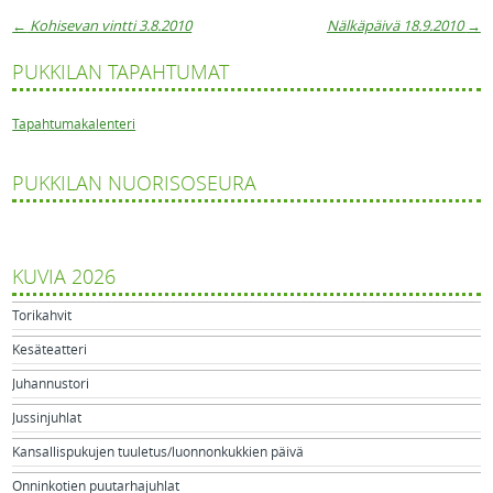
←
Kohisevan vintti 3.8.2010
Nälkäpäivä 18.9.2010
→
Artikkelien navigaatio
PUKKILAN TAPAHTUMAT
Tapahtumakalenteri
PUKKILAN NUORISOSEURA
KUVIA 2026
Torikahvit
Kesäteatteri
Juhannustori
Jussinjuhlat
Kansallispukujen tuuletus/luonnonkukkien päivä
Onninkotien puutarhajuhlat