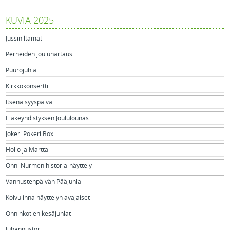
KUVIA 2025
Jussiniltamat
Perheiden jouluhartaus
Puurojuhla
Kirkkokonsertti
Itsenäisyyspäivä
Eläkeyhdistyksen Joululounas
Jokeri Pokeri Box
Hollo ja Martta
Onni Nurmen historia-näyttely
Vanhustenpäivän Pääjuhla
Koivulinna näyttelyn avajaiset
Onninkotien kesäjuhlat
Juhannustori