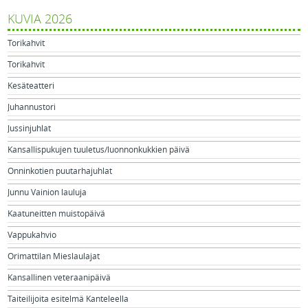
KUVIA 2026
Torikahvit
Torikahvit
Kesäteatteri
Juhannustori
Jussinjuhlat
Kansallispukujen tuuletus/luonnonkukkien päivä
Onninkotien puutarhajuhlat
Junnu Vainion lauluja
Kaatuneitten muistopäivä
Vappukahvio
Orimattilan Mieslaulajat
Kansallinen veteraanipäivä
Taiteilijoita esitelmä Kanteleella