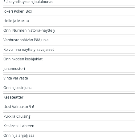
Eläkeyhdistyksen Joululounas
Jokeri Pokeri Box
Hollo ja Martta
Onni Nurmen historia-näyttely
Vanhustenpäivän Pääjuhla
Koivulinna näyttelyn avajaiset
Onninkotien kesäjuhlat
Juhannustori
Vihta vai vasta
Onnin Jussinjuhla
Kesäteatteri
Uusi Valtuusto 9.6
Pukkila Cruising
Kesäretki Lahteen
Onnin jalanjäljissä