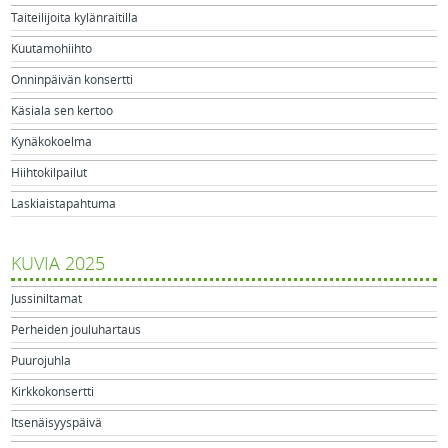
Taiteilijoita kylänraitilla
Kuutamohiihto
Onninpäivän konsertti
Käsiala sen kertoo
Kynäkokoelma
Hiihtokilpailut
Laskiaistapahtuma
KUVIA 2025
Jussiniltamat
Perheiden jouluhartaus
Puurojuhla
Kirkkokonsertti
Itsenäisyyspäivä