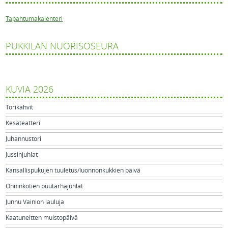
Tapahtumakalenteri
PUKKILAN NUORISOSEURA
KUVIA 2026
Torikahvit
Kesäteatteri
Juhannustori
Jussinjuhlat
Kansallispukujen tuuletus/luonnonkukkien päivä
Onninkotien puutarhajuhlat
Junnu Vainion lauluja
Kaatuneitten muistopäivä