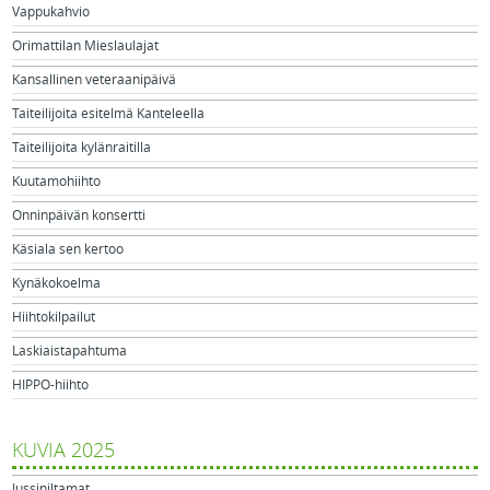
Vappukahvio
Orimattilan Mieslaulajat
Kansallinen veteraanipäivä
Taiteilijoita esitelmä Kanteleella
Taiteilijoita kylänraitilla
Kuutamohiihto
Onninpäivän konsertti
Käsiala sen kertoo
Kynäkokoelma
Hiihtokilpailut
Laskiaistapahtuma
HIPPO-hiihto
KUVIA 2025
Jussiniltamat