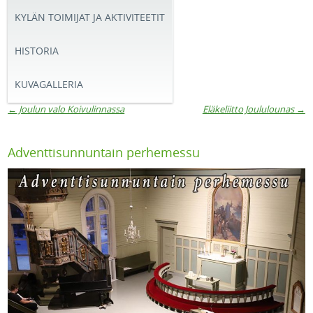
KYLÄN TOIMIJAT JA AKTIVITEETIT
HISTORIA
KUVAGALLERIA
←
Joulun valo Koivulinnassa
Eläkeliitto Joululounas
→
Artikkelien navigaatio
Adventtisunnuntain perhemessu