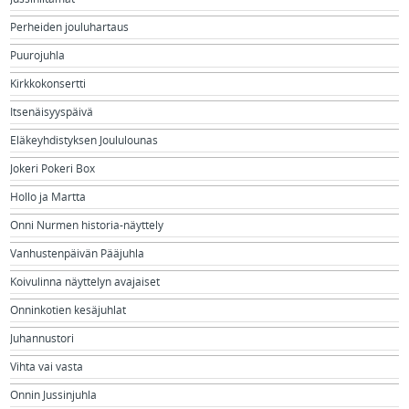
Perheiden jouluhartaus
Puurojuhla
Kirkkokonsertti
Itsenäisyyspäivä
Eläkeyhdistyksen Joululounas
Jokeri Pokeri Box
Hollo ja Martta
Onni Nurmen historia-näyttely
Vanhustenpäivän Pääjuhla
Koivulinna näyttelyn avajaiset
Onninkotien kesäjuhlat
Juhannustori
Vihta vai vasta
Onnin Jussinjuhla