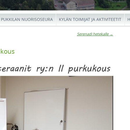
PUKKILAN NUORISOSEURA
KYLÄN TOIMIJAT JA AKTIVITEETIT
H
Serenadi hetekalle
→
io
okous
←
Seren
Ar
Valtu
heteka
4.11
→