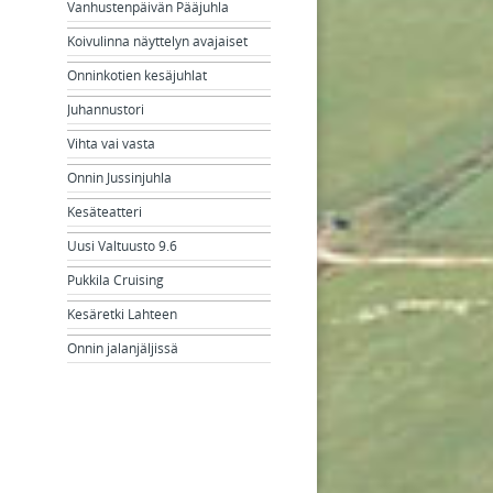
Vanhustenpäivän Pääjuhla
Koivulinna näyttelyn avajaiset
Onninkotien kesäjuhlat
Juhannustori
Vihta vai vasta
Onnin Jussinjuhla
Kesäteatteri
Uusi Valtuusto 9.6
Pukkila Cruising
Kesäretki Lahteen
Onnin jalanjäljissä