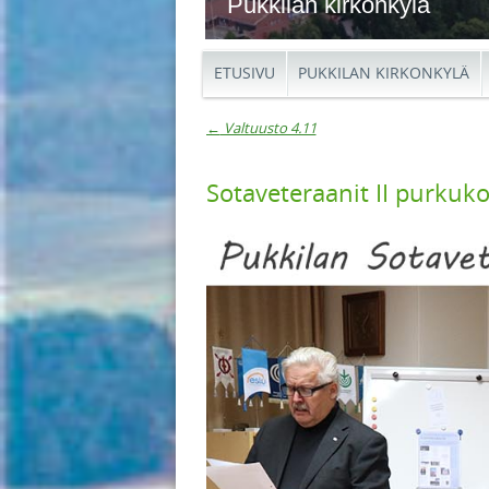
Pukkilan kirkonkylä
ETUSIVU
PUKKILAN KIRKONKYLÄ
←
Valtuusto 4.11
Artikkelien navigaat
Sotaveteraanit II purkuk