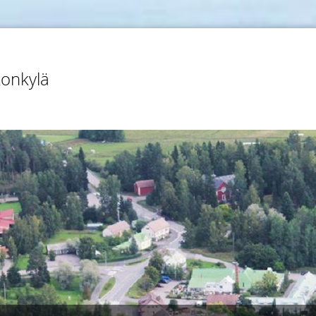
konkylä