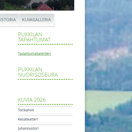
ISTORIA
KUVAGALLERIA
PUKKILAN
TAPAHTUMAT
Tapahtumakalenteri
PUKKILAN
adi
NUORISOSEURA
tikkelien navigaatio
usto
lle
KUVIA 2026
Torikahvit
Kesäteatteri
Juhannustori