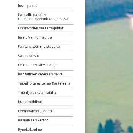
Jussinjuhlat
Kansallispukujen
tuuletus/luonnonkukkien päivä
Onninkotien puutarhajuhlat
Junnu Vainion lauluja
Kaatuneitten muistopäivä
Vappukahvio
Orimattilan Mieslaulajat
Kansallinen veteraanipäivä
Taiteilijoita esitelmä Kanteleella
Taiteilijoita kylänraitilla
Kuutamohiihto
Onninpäivän konsertti
Käsiala sen kertoo
Kynäkokoelma