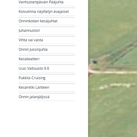
Vanhustenpäivän Pääjuhla
Koivulinna näyttelyn avajaiset
Onninkotien kesäjuhlat
Juhannustori
Vihta vai vasta
Onnin Jussinjuhla
Kesäteatteri
Uusi Valtuusto 9.6
Pukkila Cruising
Kesäretki Lahteen
Onnin jalanjäljissä