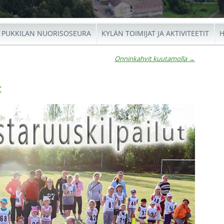
PUKKILAN NUORISOSEURA
KYLÄN TOIMIJAT JA AKTIVITEETIT
H
Onninkahvit kuutamolla
→
io
t
←
Onnin
Ar
Torika
kuuta
17.8
→