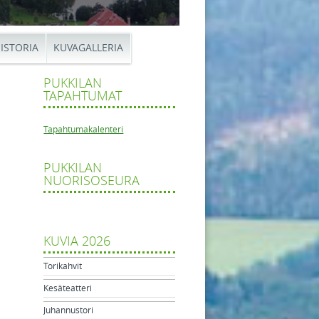
ISTORIA
KUVAGALLERIA
PUKKILAN
TAPAHTUMAT
Tapahtumakalenteri
PUKKILAN
kahvit
NUORISOSEURA
tikkelien navigaatio
hvit
molla
KUVIA 2026
Torikahvit
Kesäteatteri
Juhannustori