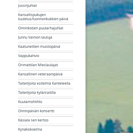
Jussinjuhlat
Kansallispukujen
tuuletus/luonnonkukkien päivä
Onninkotien puutarhajuhlat
Junnu Vainion lauluja
Kaatuneitten muistopäivä
Vappukahvio
Orimattilan Mieslaulajat
Kansallinen veteraanipäivä
Taiteilijoita esitelmä Kanteleella
Taiteilijoita kylänraitilla
Kuutamohiihto
Onninpäivän konsertti
Käsiala sen kertoo
Kynäkokoelma