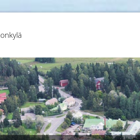
konkylä