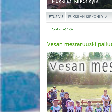
Pukkilan kirkonkylä
ETUSIVU
PUKKILAN KIRKONKYLÄ
←
Torikahvit 17.8
Artikkelien navigaat
Vesan mestaruuskilpailu