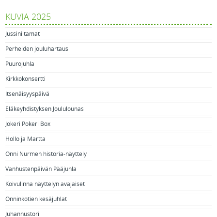
KUVIA 2025
Jussiniltamat
Perheiden jouluhartaus
Puurojuhla
Kirkkokonsertti
Itsenäisyyspäivä
Eläkeyhdistyksen Joululounas
Jokeri Pokeri Box
Hollo ja Martta
Onni Nurmen historia-näyttely
Vanhustenpäivän Pääjuhla
Koivulinna näyttelyn avajaiset
Onninkotien kesäjuhlat
Juhannustori