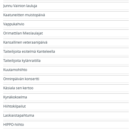
Junnu Vainion lauluja
Kaatuneitten muistopäivä
Vappukahvio
Orimattilan Mieslaulajat
Kansallinen veteraanipäivä
Taiteilijoita esitelmä Kanteleella
Taiteilijoita kylänraitilla
Kuutamohiihto
Onninpäivän konsertti
Käsiala sen kertoo
Kynäkokoelma
Hiihtokilpailut
Laskiaistapahtuma
HIPPO-hiihto