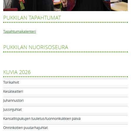
PUKKILAN TAPAHTUMAT
Tapahtumakalenteri
PUKKILAN NUORISOSEURA
KUVIA 2026
Torikahvit
Kesäteatteri
Juhannustori
Jussinjuhlat
Kansallispukujen tuuletus/luonnonkukkien päivä
Onninkotien puutarhajuhlat