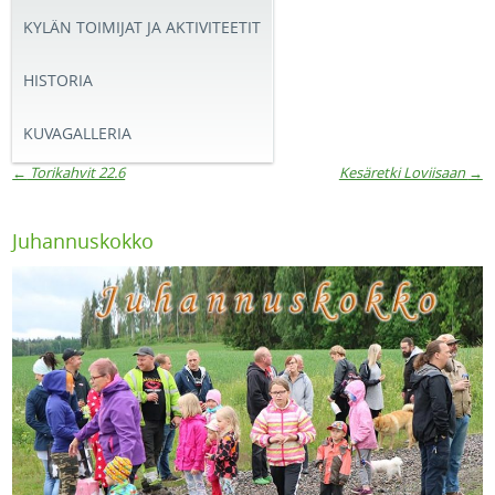
KYLÄN TOIMIJAT JA AKTIVITEETIT
HISTORIA
KUVAGALLERIA
←
Torikahvit 22.6
Kesäretki Loviisaan
→
Artikkelien navigaatio
Juhannuskokko