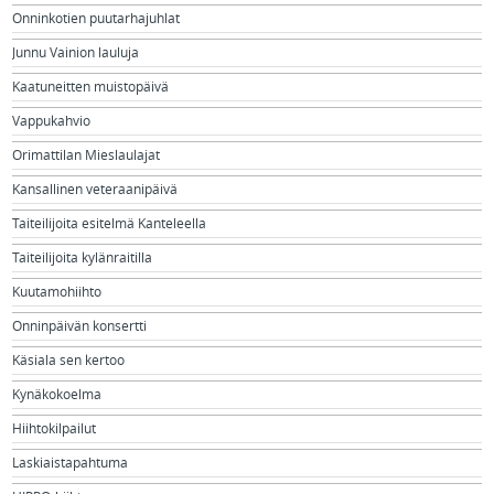
Onninkotien puutarhajuhlat
Junnu Vainion lauluja
Kaatuneitten muistopäivä
Vappukahvio
Orimattilan Mieslaulajat
Kansallinen veteraanipäivä
Taiteilijoita esitelmä Kanteleella
Taiteilijoita kylänraitilla
Kuutamohiihto
Onninpäivän konsertti
Käsiala sen kertoo
Kynäkokoelma
Hiihtokilpailut
Laskiaistapahtuma