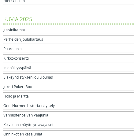
HIPPO-hiihto
KUVIA 2025
Jussiniltamat
Perheiden jouluhartaus
Puurojuhla
Kirkkokonsertti
Itsenäisyyspäivä
Eläkeyhdistyksen Joululounas
Jokeri Pokeri Box
Hollo ja Martta
Onni Nurmen historia-näyttely
Vanhustenpäivän Pääjuhla
Koivulinna näyttelyn avajaiset
Onninkotien kesäjuhlat